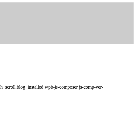
th_scroll,blog_installed,wpb-js-composer js-comp-ver-