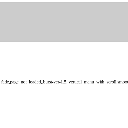
x_fade,page_not_loaded,,burst-ver-1.5, vertical_menu_with_scroll,smoo