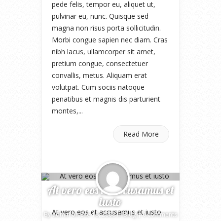
pede felis, tempor eu, aliquet ut,
pulvinar eu, nunc. Quisque sed
magna non risus porta sollicitudin.
Morbi congue sapien nec diam. Cras
nibh lacus, ullamcorper sit amet,
pretium congue, consectetuer
convallis, metus. Aliquam erat
volutpat. Cum sociis natoque
penatibus et magnis dis parturient
montes,...
Read More
At vero eos et accusamus et
iusto
At vero eos et accusamus et iusto
By
admin
on Ene 18, 2008 in
Blog
|
0 comments