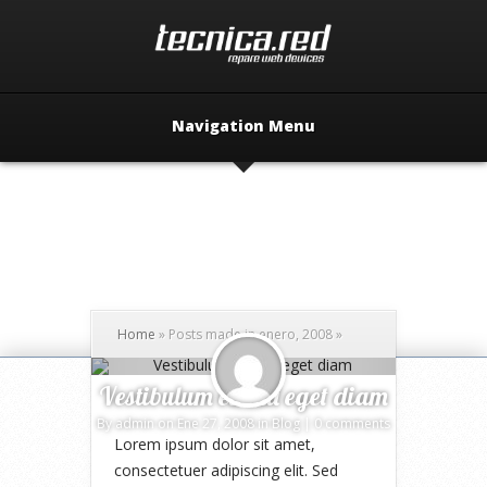
Navigation Menu
Home
»
Posts made in enero, 2008
»
Vestibulum eu dui eget diam
By
admin
on Ene 27, 2008 in
Blog
|
0 comments
Lorem ipsum dolor sit amet,
consectetuer adipiscing elit. Sed