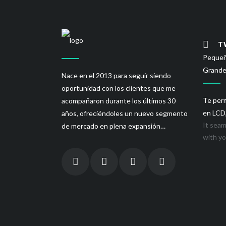
T
Pequeñ
Grande
Nace en el 2013 para seguir siendo
oportunidad con los clientes que me
Te perm
acompañaron durante los últimos 30
en LCD,
años, ofreciéndoles un nuevo segmento
It seam
de mercado en plena expansión…
with yo