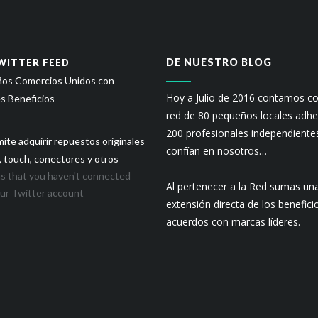
DE NUESTRO BLOG
WITTER FEED
os Comercios Unidos con
Hoy a Julio de 2016 contamos c
s Beneficios
red de 80 pequeños locales adhe
200 profesionales independiente
ite adquirir repuestos originales
confían en nosotros…
 touch, conectores y otros
s that you haven't connected
Al pertenecer a la Red sumas un
ur Twitter account
extensión directa de los benefici
acuerdos con marcas líderes.