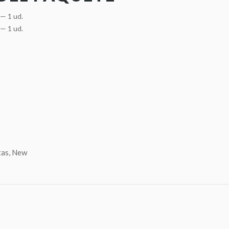
 — 1 ud.
 — 1 ud.
tas
,
New