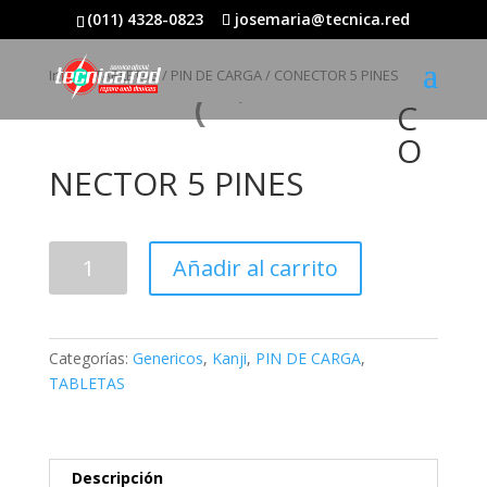
(011) 4328-0823
josemaria@tecnica.red
Inicio
/
TABLETAS
/
PIN DE CARGA
/ CONECTOR 5 PINES
C
O
NECTOR 5 PINES
CONECTOR
Añadir al carrito
5
PINES
cantidad
Categorías:
Genericos
,
Kanji
,
PIN DE CARGA
,
TABLETAS
Descripción