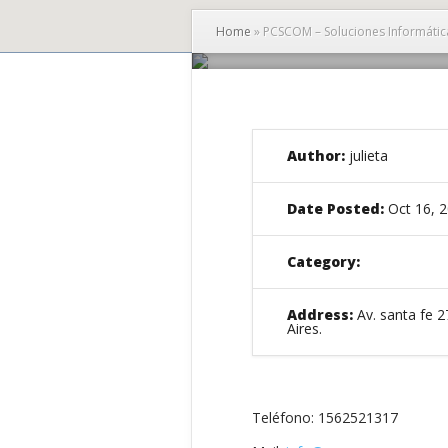
Home
»
PCSCOM – Soluciones Informáti
Author:
julieta
P
Date Posted:
Oct 16, 
Category:
Address:
Av. santa fe 2
Aires.
Teléfono: 1562521317