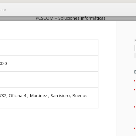
cas
»
CSCOM – Soluciones Informátic
2020
782, Oficina 4 , Martínez , San isidro, Buenos